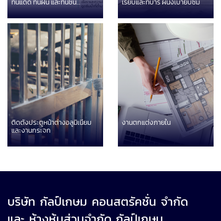
ทนแดด ทนฝน และทนชื้น
เรียบและทีบาร์ ผนังเบายิบซั่ม
(GlasRoc)
ติดตั้งประตูหน้าต่างอลูมิเนียม
งานตกแต่งภายใน
และงานกระจก
บริษัท กัลป์เกษม คอนสตรัคชั่น จำกัด
และ ห้างหุ้นส่วนจำกัด กัลป์เกษม